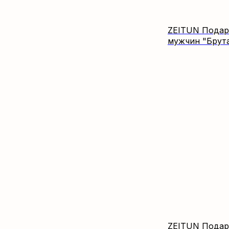
ZEITUN Подар
мужчин "Брут
ZEITUN Подар