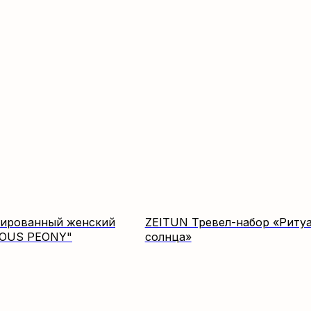
ированный женский
ZEITUN Тревел-набор «Риту
EOUS PEONY"
солнца»