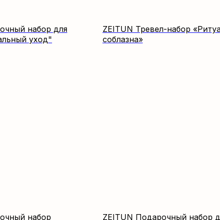
очный набор для
ZEITUN Тревел-набор «Риту
альный уход"
соблазна»
очный набор
ZEITUN Подарочный набор д