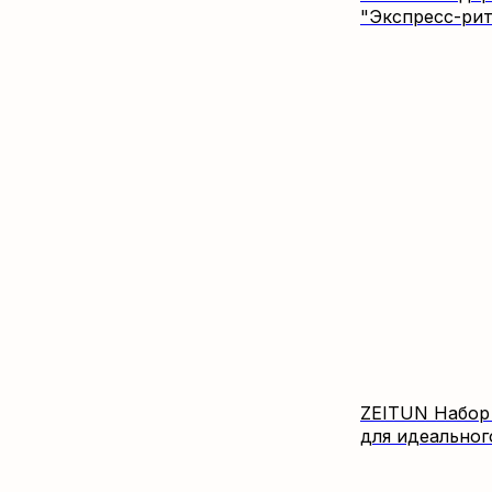
"Экспресс-рит
ZEITUN Набор L
для идеальног