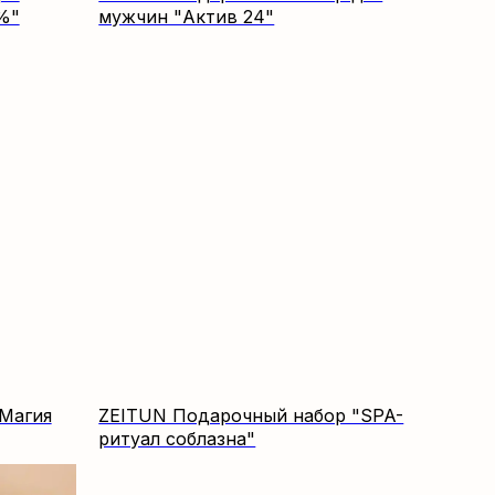
%"
мужчин "Актив 24"
Магия
ZEITUN Подарочный набор "SPA-
ритуал соблазна"