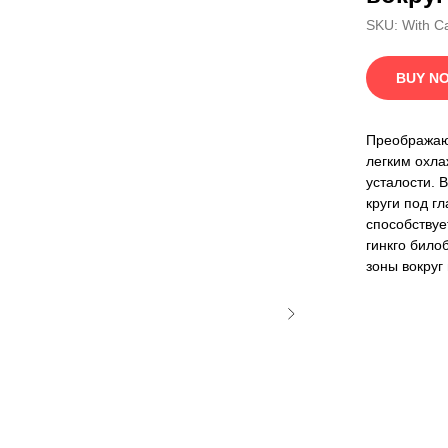
SKU:
With C
BUY N
Преображаю
легким охл
усталости. 
круги под г
способствуе
гинкго било
зоны вокруг