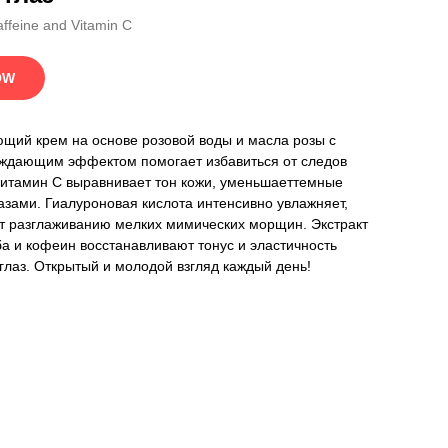
affeine and Vitamin C
OW
щий крем на основе розовой воды и масла розы с
аждающим эффектом помогает избавиться от следов
Витамин С выравнивает тон кожи, уменьшаеттемные
лазами. Гиалуроновая кислота интенсивно увлажняет,
т разглаживанию мелких мимических морщин. Экстракт
ба и кофеин восстанавливают тонус и эластичность
 глаз. Открытый и молодой взгляд каждый день!