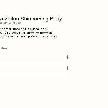
himmering Body
ья с лавандой и
пряжение, помогает
е пробуждение и заряд
ом.