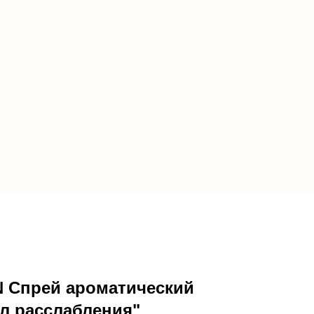
N Спрей ароматический
л расслабления"