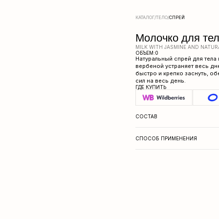
КАТАЛОГ
/
ТЕЛО
/
СПРЕЙ
Молочко для тела Zeitun S
MILK WITH JASMINE AND NATURAL APHRODISIAC
ОБЪЕМ:
0
Натуральный спрей для тела и постельного бел
вербеной устраняет весь дневной стресс и на
быстро и крепко заснуть, обеспечивает легко
сил на весь день.
ГДЕ КУПИТЬ
СОСТАВ
ISATIS TINCTORIA (WOAD) LEAF OIL.
СПОСОБ ПРИМЕНЕНИЯ
нанесите масло на брови и ресницы щеточкой перед сн