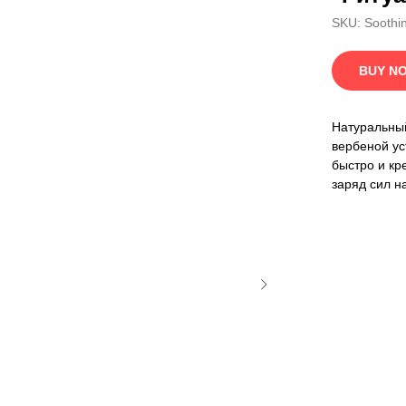
SKU:
Soothi
BUY N
Натуральный
вербеной ус
быстро и кр
заряд сил на