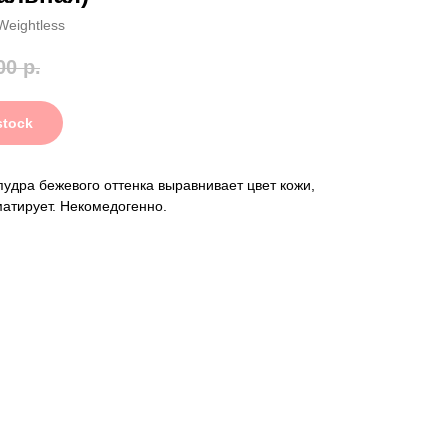
Weightless
00
р.
stock
удра бежевого оттенка выравнивает цвет кожи,
матирует. Некомедогенно.