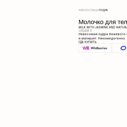
КАТАЛОГ
/
ЛИЦО
/
ПУДРА
Молочко для тела Zeitun S
MILK WITH JASMINE AND NATURAL APHRODISIAC
ОБЪЕМ:
0
Невесомая пудра бежевого оттенка выравнива
и матирует. Некомедогенно.
ГДЕ КУПИТЬ