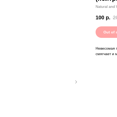
Natural and 
100
р.
2
Out of 
Невесомая п
смягчает и 