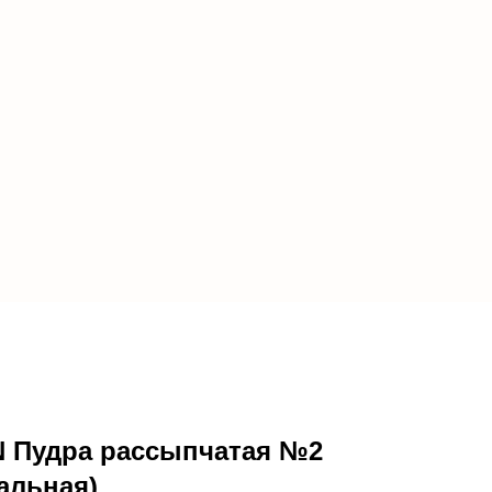
N Пудра рассыпчатая №2
альная)