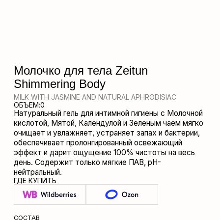
MILK WITH JASMINE AND NATURAL APHRODISIAC
ОБЪЕМ:
0
Натуральный гель для интимной гигиены с Молочной
кислотой, Мятой, Календулой и Зеленым чаем мягко
очищает и увлажняет, устраняет запах и бактерии,
обеспечивает пролонгированный освежающий
эффект и дарит ощущение 100% чистоты на весь
день. Содержит только мягкие ПАВ, pH-
нейтральный.
ГДЕ КУПИТЬ
СОСТАВ
Olea Europaea (Olive) Fruit Oil, Aqua, Elaeis Guineensis (Palm)
СПОСОБ ПРИМЕНЕНИЯ
Oil, Cocos Nucifera (Coconut) Oil, Sodium Hydroxide, Ricinus
Communis (Castor) Seed Oil, Rosa Damascena (Rose) Flower
Oil, Geraniol, Citronellol, CI 16035
смочите брусок мыла теплой водой во время душа и
помассируйте им кожу рук или тела. Хранить при
температуре 5°-25°C. ВНИМАНИЕ: возможна
индивидуальная непереносимость. При попадании в глаза
промыть водой.