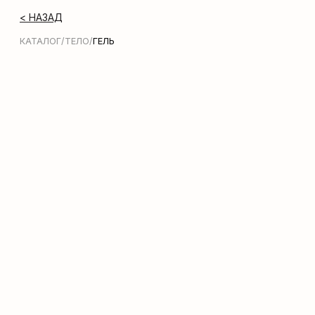
< НАЗАД
КАТАЛОГ
/
ТЕЛО
/
ГЕЛЬ
Молочко для тела Zeitun
Shimmering Body