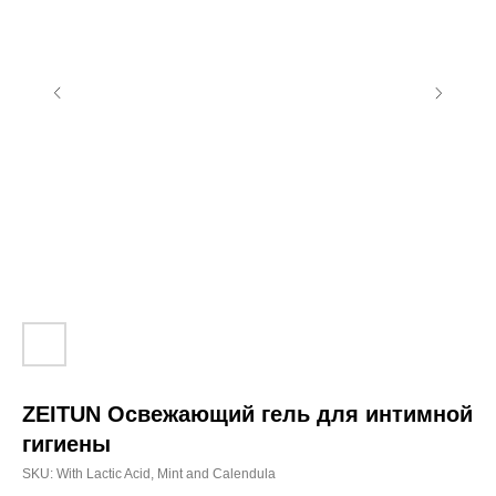
Будь в курсе всех новостей
Выражаю согласие на обработку персональных
данных, с политикой
конфиденциальности ознакомлен
ZEITUN Освежающий гель для интимной
гигиены
Подписаться
SKU:
With Lactic Acid, Mint and Calendula