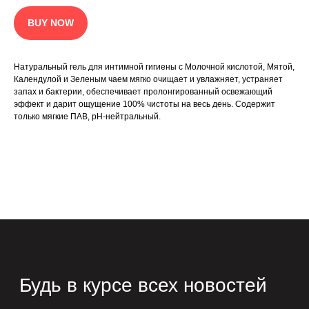
КАТАЛОГ
ИСТОРИЯ БРЕНДА
ГДЕ КУПИТЬ
БЕСТСЕЛЛЕРЫ
BUY NOW
info@zeitun.com
Политика конфиденциальности
Согласие на обработку ПД
Натуральный гель для интимной гигиены с Молочной кислотой, Мятой,
Календулой и Зеленым чаем мягко очищает и увлажняет, устраняет
запах и бактерии, обеспечивает пролонгированный освежающий
эффект и дарит ощущение 100% чистоты на весь день. Содержит
только мягкие ПАВ, pH-нейтральный.