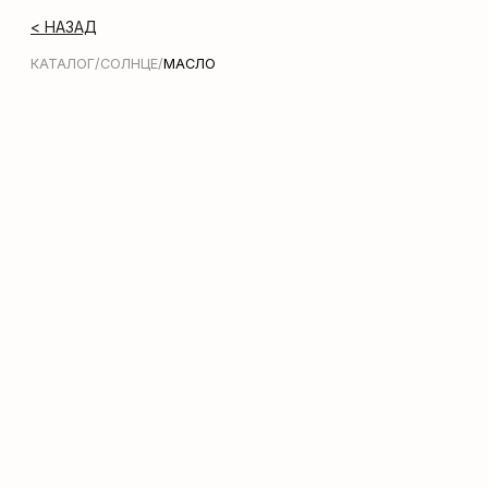
< НАЗАД
КАТАЛОГ
/
СОЛНЦЕ
/
МАСЛО
Молочко для тела Zeitun
Shimmering Body