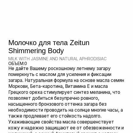
MILK WITH JASMINE AND NATURAL APHRODISIAC
ОБЪЕМ:
0
Не дайте Вашему роскошному летнему загару
померкнуть с маслом для усиления и фиксации
загара. Натуральная формула на основе масла семян
Моркови, Бета-каротина, Витамина Е и масла
Грецкого ореха стимулирует синтез меланина, что
позволяет добиться безупречно ровного,
насыщенного бронзового оттенка загара без
необходимости проводить на солнце многие часы, а
также продлевает его стойкость надолго.
Ухаживающие свойства масла совершенствует
кожу и надежно защищают ее от обезвоженности и
шелушений, а сочный фруктовый аромат с нотами
Груши, Жасмина, Ванили и Сандала дарит
несравнимое удовольствие от применения.
ГДЕ КУПИТЬ
СОСТАВ
CAPRYLIC/CAPRIC TRIGLYCERIDE, HELIANTHUS ANNUUS
СПОСОБ ПРИМЕНЕНИЯ
(SUNFLOWER) SEED OIL, VITIS VINIFERA (GRAPE) SEED OIL,
PRUNUS ARMENIACA (APRICOT) KERNEL OIL, PRUNUS PERSICA
(PEACH) KERNEL OIL, PERSEA GRATISSIMA (AVOCADO) OIL,
ежедневно утром и/или вечером массажными движениями
TRITICUM VULGARE (WHEAT) GERM OIL, TOCOPHEROL,
наносите на чистое, сухое тело, уделяя особое внимание
SIMMONDSIA CHINENSIS (JOJOBA) SEED OIL, BETA-
проблемным зонам (живот, бедра, ягодицы, внутренняя
SITOSTEROL, SQUALENE, GLYCINE SOJA (SOYBEAN) OIL,
часть предплечья).
PARFUM, GERANIOL, LINALOOL.