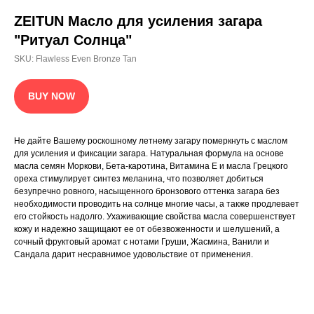
ZEITUN Масло для усиления загара
Выражаю согласие на обработку персональных
данных, с политикой
конфиденциальности ознакомлен
"Ритуал Солнца"
SKU:
Flawless Even Bronze Tan
Подписаться
BUY NOW
КАТАЛОГ
ИСТОРИЯ БРЕНДА
ГДЕ КУПИТЬ
БЕСТСЕЛЛЕРЫ
info@zeitun.com
Не дайте Вашему роскошному летнему загару померкнуть с маслом
Политика конфиденциальности
для усиления и фиксации загара. Натуральная формула на основе
Согласие на обработку ПД
масла семян Моркови, Бета-каротина, Витамина Е и масла Грецкого
ореха стимулирует синтез меланина, что позволяет добиться
безупречно ровного, насыщенного бронзового оттенка загара без
необходимости проводить на солнце многие часы, а также продлевает
его стойкость надолго. Ухаживающие свойства масла совершенствует
кожу и надежно защищают ее от обезвоженности и шелушений, а
сочный фруктовый аромат с нотами Груши, Жасмина, Ванили и
Сандала дарит несравнимое удовольствие от применения.