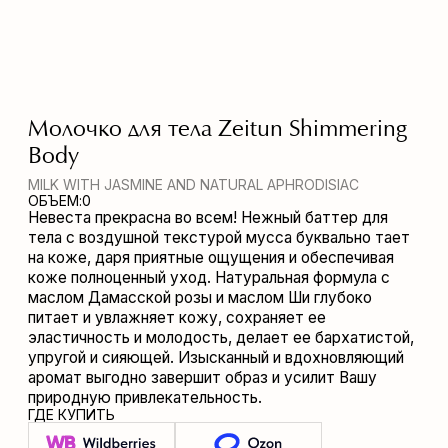
MILK WITH JASMINE AND NATURAL APHRODISIAC
ОБЪЕМ:
0
Невеста прекрасна во всем! Нежный баттер для
тела с воздушной текстурой мусса буквально тает
на коже, даря приятные ощущения и обеспечивая
коже полноценный уход. Натуральная формула с
маслом Дамасской розы и маслом Ши глубоко
питает и увлажняет кожу, сохраняет ее
эластичность и молодость, делает ее бархатистой,
упругой и сияющей. Изысканный и вдохновляющий
аромат выгодно завершит образ и усилит Вашу
природную привлекательность.
ГДЕ КУПИТЬ
СОСТАВ
AQUA, ETHYLHEXYL STEARATE, CETEARYL ALCOHOL,
СПОСОБ ПРИМЕНЕНИЯ
GLYCERYL STEARATE SE, GLYCERIN, BUTYROSPERMUM PARKII
(SHEA) BUTTER, SESAMUM INDICUM (SESAME) SEED OIL, VITIS
VINIFERA (GRAPE) SEED OIL, HYDROGENATED OLIVE OIL
нанесите на чистую сухую кожу лица, дождитесь
UNSAPONIFIABLES, HYDROGENATED ETHYLHEXYL OLIVATE,
впитывания.
BETAINE, SODIUM HYALURONATE, PANTHENOL, MEL, ROSA
DAMASCENA (ROSE) FLOWER WATER, CAMELLIA SINENSIS
(GREEN TEA) LEAF EXTRACT, ALLANTOIN, SODIUM STEAROYL
GLUTAMATE, TOCOPHERYL ACETATE, TOCOPHEROL,
ALUMINUM STARCH OCTENYLSUCCINATE, XANTHAN GUM,
LACTIC ACID, SODIUM HYDROXIDE, TETRASODIUM
GLUTAMATE DIACETATE, ETHYLHEXYLGLYCERIN, BENZYL
ALCOHOL, POTASSIUM SORBATE, SODIUM BENZOATE,
PARFUM, BUTYLPHENYL METHYLPROPIONAL, LINALOOL, CI
14720.