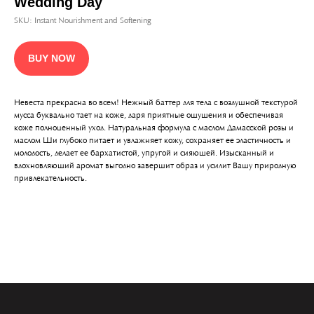
Wedding Day
Подписаться
SKU:
Instant Nourishment and Softening
КАТАЛОГ
ИСТОРИЯ БРЕНДА
ГДЕ КУПИТЬ
БЕСТСЕЛЛЕРЫ
BUY NOW
info@zeitun.com
Политика конфиденциальности
Невеста прекрасна во всем! Нежный баттер для тела с воздушной текстурой
Согласие на обработку ПД
мусса буквально тает на коже, даря приятные ощущения и обеспечивая
коже полноценный уход. Натуральная формула с маслом Дамасской розы и
маслом Ши глубоко питает и увлажняет кожу, сохраняет ее эластичность и
молодость, делает ее бархатистой, упругой и сияющей. Изысканный и
вдохновляющий аромат выгодно завершит образ и усилит Вашу природную
привлекательность.