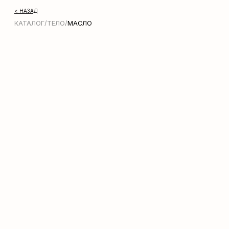
< НАЗАД
КАТАЛОГ
/
ТЕЛО
/
МАСЛО
Молочко для тела Zeitun Shimmering
Body