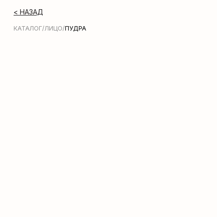
< НАЗАД
КАТАЛОГ
/
ЛИЦО
/
ПУДРА
Молочко для тела Zeitun
Shimmering Body