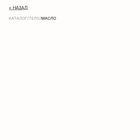
< НАЗАД
КАТАЛОГ
/
ТЕЛО
/
МАСЛО
Молочко для тела Zeitun
Shimmering Body