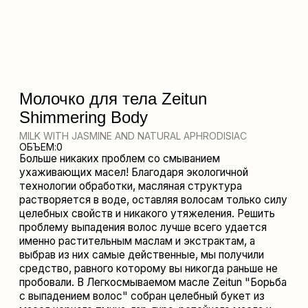
MILK WITH JASMINE AND NATURAL APHRODISIAC
ОБЪЕМ:
0
Больше никаких проблем со смыванием
ухаживающих масел! Благодаря экологичной
технологии обработки, масляная структура
растворяется в воде, оставляя волосам только силу
целебных свойств и никакого утяжеления. Решить
проблему выпадения волос лучше всего удается
именно растительным маслам и экстрактам, а
выбрав из них самые действенные, мы получили
средство, равного которому вы никогда раньше не
пробовали. В Легкосмываемом масле Zeitun "Борьба
с выпадением волос" собран целебный букет из
масел черного тмина, гар-гира, репейного масла и
экстракта хельбы, которые действуют
целенаправленно, избавляя от недуга и возвращая
вам красоту густых локонов.
ГДЕ КУПИТЬ
СОСТАВ
Dicaprylyl Ether, Vitis Vinifera (Grape) Seed Oil, Persea
СПОСОБ ПРИМЕНЕНИЯ
Gratissima (Avocado) Oil, Oenothera Biennis (Evening Primrose)
Oil, Rosa Canina (Rosehip) Fruit Oil, Propylheptyl Caprylate,
Sunflower (Helianthus Annuus) Seed Oil, Rosemary (Rosmarinus
согрейте несколько капель масла в ладонях и нанесите на
Officinalis) Leaf Extract, Hippophae Rhamnoides (Sea Buckthorn)
слегка влажную очищенную кожу лица похлопывающими
Oil, Ascorbyl Tetraisopalmitate (Vitamin C), Citrus Amara (Neroli)
движениями. Хранить при температуре 5°-25°C. ВНИМАНИЕ:
Flower Oil, Tocopheryl Acetate (Vitamin E), Retinyl Palmitate
возможна индивидуальная непереносимость натуральных
(Vitamin A)
компонентов.