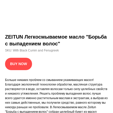
Будь в курсе всех новостей
ZEITUN Легкосмываемое масло "Борьба
с выпадением волос"
SKU:
With Black Cumin and Fenugreek
BUY NOW
Выражаю согласие на обработку персональных
данных, с политикой
конфиденциальности ознакомлен
Больше никаких проблем со смыванием ухаживающих масел!
Подписаться
Благодаря экологичной технологии обработки, масляная структура
растворяется в воде, оставляя волосам только силу целебных свойств
и никакого утяжеления. Решить проблему выпадения волос лучше
КАТАЛОГ
ИСТОРИЯ БРЕНДА
ГДЕ КУПИТЬ
БЕСТСЕЛЛЕРЫ
всего удается именно растительным маслам и экстрактам, а выбрав из
них самые действенные, мы получили средство, равного которому вы
info@zeitun.com
никогда раньше не пробовали. В Легкосмываемом масле Zeitun
Политика конфиденциальности
"Борьба с выпадением волос" собран целебный букет из масел