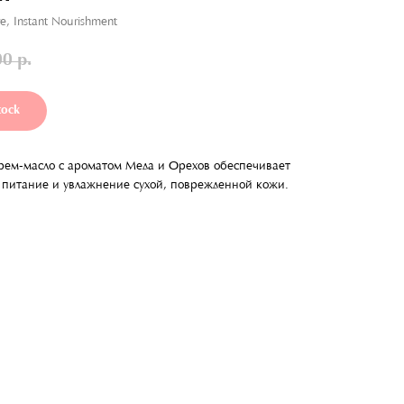
re, Instant Nourishment
00
р.
tock
рем-масло с ароматом Меда и Орехов обеспечивает
 питание и увлажнение сухой, поврежденной кожи.