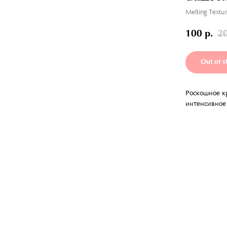
Melting Textu
100
р.
2
Out of s
Роскошное к
интенсивное