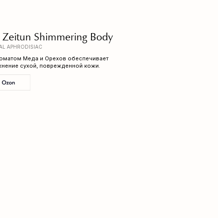
immering Body
ехов обеспечивает
врежденной кожи.