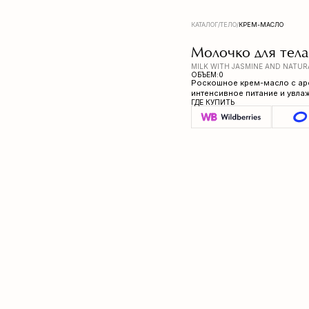
КАТАЛОГ
/
ТЕЛО
/
КРЕМ-МАСЛО
Молочко для тела Zeitun Sh
MILK WITH JASMINE AND NATURAL APHRODISIAC
ОБЪЕМ:
0
Роскошное крем-масло с ароматом Меда и Ор
интенсивное питание и увлажнение сухой, по
ГДЕ КУПИТЬ