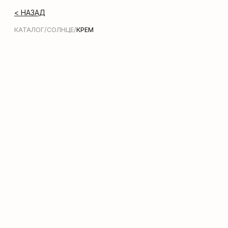
< НАЗАД
КАТАЛОГ
/
СОЛНЦЕ
/
КРЕМ
Молочко для тела Zeitun
Shimmering Body