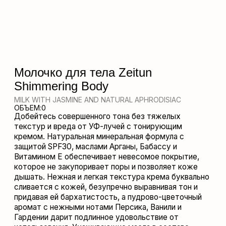
MILK WITH JASMINE AND NATURAL APHRODISIAC
ОБЪЕМ:
0
Добейтесь совершенного тона без тяжелых
текстур и вреда от УФ-лучей с тонирующим
кремом. Натуральная минеральная формула с
защитой SPF30, маслами Арганы, Бабассу и
Витамином Е обеспечивает невесомое покрытие,
которое не закупоривает поры и позволяет коже
дышать. Нежная и легкая текстура крема буквально
сливается с кожей, безупречно выравнивая тон и
придавая ей бархатистость, а пудрово-цветочный
аромат с нежными нотами Персика, Ванили и
Гардении дарит подлинное удовольствие от
использования. Ухаживающие масла в составе
крема предотвращают дегидратацию кожи,
смягчают и питают ее. Фильтр SPF30 надежно
защищает кожу от фотостарения и пигментации.
ГДЕ КУПИТЬ
СОСТАВ
AQUA, CAPRYLIC/CAPRIC TRIGLYCERIDE, TITANIUM DIOXIDE,
СПОСОБ ПРИМЕНЕНИЯ
CETEARYL ALCOHOL, POLYHYDROXYSTEARIC ACID,
GLYCERYL STEARATE, ALUMINUM STEARATE, GLYCERIN,
BUTYROSPERMUM PARKII (SHEA) BUTTER, MACADAMIA
равномерно нанесите молочко на кожу за 20 минут до
TERNIFOLIA SEED OIL, SIMMONDSIA CHINENSIS (JOJOBA) SEED
выхода на солнце. Возобновляйте нанесение каждые 2 часа
OIL, ORBIGNYA MARTIANA SEED OIL, DAUCUS CAROTA SATIVA
и после купания. Хранить при температуре 5°-25°C.
(CARROT) SEED OIL, HELIANTHUS ANNUUS (SUNFLOWER) SEED
ВНИМАНИЕ: возможна индивидуальная непереносимость
OIL, HYDROXYETHYL UREA, ETHYLHEXYL PALMITATE, SODIUM
натуральных компонентов. В случае попадания средства в
STEAROYL LACTYLATE, SODIUM LAUROYL GLUTAMATE,
глаза тщательно промойте их водой.