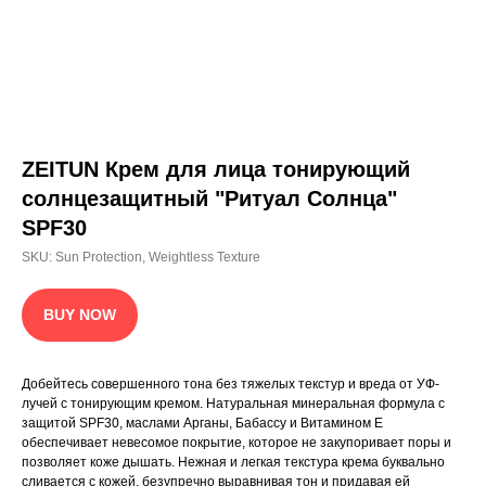
ZEITUN Крем для лица тонирующий
Будь в курсе всех новостей
солнцезащитный "Ритуал Солнца"
SPF30
SKU:
Sun Protection, Weightless Texture
Выражаю согласие на обработку персональных
BUY NOW
данных, с политикой
конфиденциальности ознакомлен
Подписаться
Добейтесь совершенного тона без тяжелых текстур и вреда от УФ-
лучей с тонирующим кремом. Натуральная минеральная формула с
защитой SPF30, маслами Арганы, Бабассу и Витамином Е
КАТАЛОГ
ИСТОРИЯ БРЕНДА
ГДЕ КУПИТЬ
БЕСТСЕЛЛЕРЫ
обеспечивает невесомое покрытие, которое не закупоривает поры и
позволяет коже дышать. Нежная и легкая текстура крема буквально
сливается с кожей, безупречно выравнивая тон и придавая ей