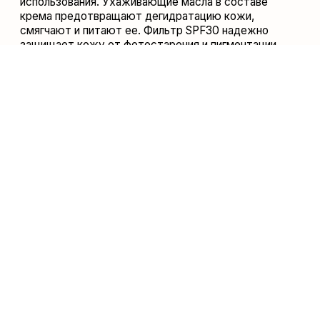
DAUCUS CAROTA SATIVA (CARROT) ROOT EXTRACT, BETA-
CAROTENE, DIPROPYLENE GLYCOL, BOSWELLIA SERRATA
GUM, TOCOPHERYL ACETATE, ASCORBYL PALMITATE,
XANTHAN GUM, TOCOPHEROL, ALLANTOIN, ALUMINA,
BENZYL ALCOHOL, ETHYLHEXYLGLYCERIN, PARFUM, BENZYL
SALICYLATE, LIMONENE, LINALOOL.