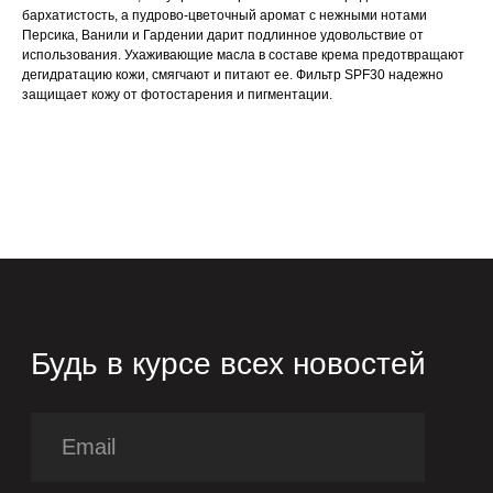
info@zeitun.com
бархатистость, а пудрово-цветочный аромат с нежными нотами
Политика конфиденциальности
Согласие на обработку ПД
Персика, Ванили и Гардении дарит подлинное удовольствие от
использования. Ухаживающие масла в составе крема предотвращают
дегидратацию кожи, смягчают и питают ее. Фильтр SPF30 надежно
защищает кожу от фотостарения и пигментации.