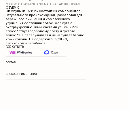
MILK WITH JASMINE AND NATURAL APHRODISIAC
ОБЪЕМ:
0
Шампунь на 97.87% состоит из компонентов
натурального происхождения, разработан для
бережного очищения и комплексного
улучшения состояния волос. Формула с
экстраукрепляющими маслами усьмы и бей
способствует здоровому росту и густоте
волос.* Не пересушивает и не нарушает баланс
кожи головы. Не содержит SLS/SLES,
силиконов и парабенов.
ГДЕ КУПИТЬ
СОСТАВ
Sodium Olivate, Sodium Laurate, Aqua
СПОСОБ ПРИМЕНЕНИЯ
Используйте натуральное мыло для любых целей:
очищения рук, лица, тела, волос, фруктов или овощей,
детских принадлежностей. Хранить при температуре
5°-25°C. ВНИМАНИЕ: возможна индивидуальная
непереносимость. При попадании в глаза промыть водой.