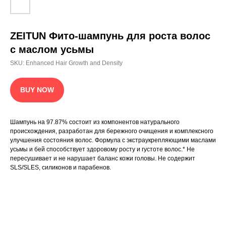
Будь в курсе всех новостей
ZEITUN Фито-шампунь для роста волос
с маслом усьмы
SKU:
Enhanced Hair Growth and Density
Выражаю согласие на обработку персональных
данных, с политикой
конфиденциальности ознакомлен
BUY NOW
Подписаться
Шампунь на 97.87% состоит из компонентов натурального
КАТАЛОГ
ИСТОРИЯ БРЕНДА
ГДЕ КУПИТЬ
БЕСТСЕЛЛЕРЫ
происхождения, разработан для бережного очищения и комплексного
улучшения состояния волос. Формула с экстраукрепляющими маслами
усьмы и бей способствует здоровому росту и густоте волос.* Не
info@zeitun.com
пересушивает и не нарушает баланс кожи головы. Не содержит
Политика конфиденциальности
SLS/SLES, силиконов и парабенов.
Согласие на обработку ПД