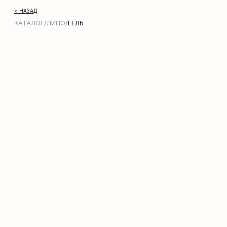
< НАЗАД
КАТАЛОГ
/
ЛИЦО
/
ГЕЛЬ
Молочко для тела Zeitun
Shimmering Body