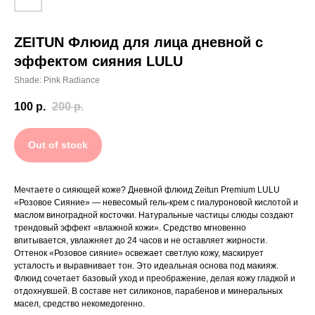
ZEITUN Флюид для лица дневной с
Выражаю согласие на обработку персональных
эффектом сияния LULU
данных, с политикой
конфиденциальности ознакомлен
Shade: Pink Radiance
Подписаться
100
р.
200
р.
КАТАЛОГ
ИСТОРИЯ БРЕНДА
ГДЕ КУПИТЬ
БЕСТСЕЛЛЕРЫ
Out of stock
info@zeitun.com
Политика конфиденциальности
Мечтаете о сияющей коже? Дневной флюид Zeitun Premium LULU
Согласие на обработку ПД
«Розовое Сияние» — невесомый гель-крем с гиалуроновой кислотой и
маслом виноградной косточки. Натуральные частицы слюды создают
трендовый эффект «влажной кожи». Средство мгновенно
впитывается, увлажняет до 24 часов и не оставляет жирности.
Оттенок «Розовое сияние» освежает светлую кожу, маскирует
усталость и выравнивает тон. Это идеальная основа под макияж.
Флюид сочетает базовый уход и преображение, делая кожу гладкой и
отдохнувшей. В составе нет силиконов, парабенов и минеральных
масел, средство некомедогенно.