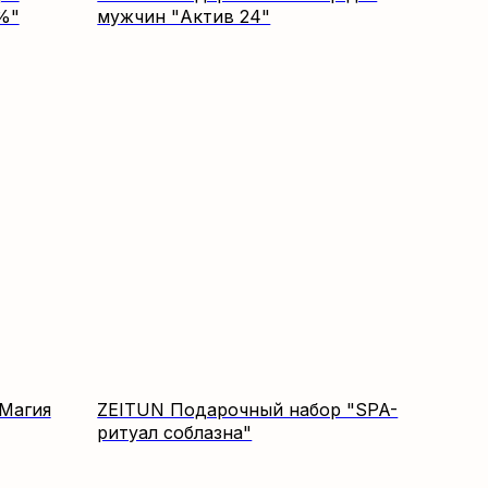
%"
мужчин "Актив 24"
Магия
ZEITUN Подарочный набор "SPA-
ритуал соблазна"