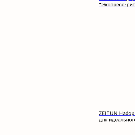
"Экспресс-рит
ZEITUN Набор L
для идеальног