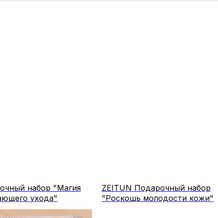
очный набор "Магия
ZEITUN Подарочный набор
ающего ухода"
"Роскошь молодости кожи"