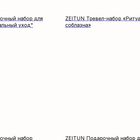
очный набор для
ZEITUN Тревел-набор «Риту
альный уход"
соблазна»
очный набор
ZEITUN Подарочный набор д