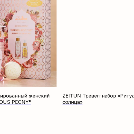
ированный женский
ZEITUN Тревел-набор «Риту
EOUS PEONY"
солнца»