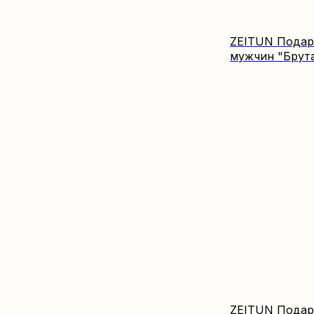
ZEITUN Подар
мужчин "Брут
ZEITUN Подар